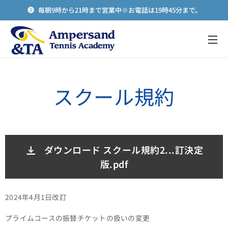
毎朝9時から21時まで営業中※お電話は19時45分まで。
メニュー
スクール規約
ダウンロード スクール規約2...訂決定
版.pdf
2024年4月1日改訂
プライムコースの振替チケットの扱いの変更