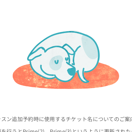
ッスン追加予約時に使用するチケット名についてのご案
行うとPrime(2)、Prime(3)というように更新さ