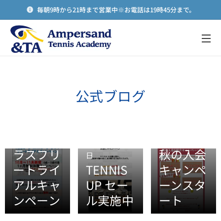
毎朝9時から21時まで営業中※お電話は19時45分まで。
メニュー
公式ブログ
2023年09月28
日
Kids・ジ
2023年09月28
ュニアク
日
2023年09月28
ラスフリ
秋の入会
日
ートライ
TENNIS
キャンペ
アルキャ
UP セー
ーンスタ
2023年03月22
2023年01月03
2022年12月04
ンペーン
ル実施中
ート
日
日
日
春の入会
※重要※
2023年1