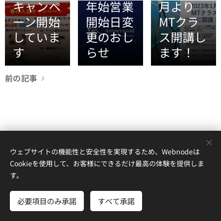
キャンペ
年始営業
月より
ーン開始
開始日変
MTクラ
していま
更のおし
ス開講し
す
らせ
ます！
前の記事
ウェブサイトの機能性と安全性を実現するため、Webnodeは
Cookieを使用して、お客様にできるだけ最高の体験を提供しま
す。
© 2018-2026
Ampersand Tennis Academy
必要項目のみ承諾
すべて承諾
Cookie